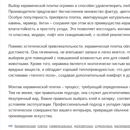
Выбор керамической плитки огромен и способен удовлетворить люб
Производители предлагают бесчисленное множество фактур, цвето
Особую популярность приобрела плитка, имитирующая натуральны
камень, мрамор, бетон – сохраняя при этом все преимущества кера
влагостойкость и простоту ухода. Это позволяет воссоздать желае
то классика, модерн, лофт или скандинавский, с особой реалистич
Помимо эстетической привлекательности, керамическая плитка обл
достоинств. Она гигиенична, не впитывает запахи и легко моется, 
выбором для помещений с повышенной влажностью или для семей
животными. Кроме того, керамика является экологически чистым 
вредных веществ, и обладает хорошей теплопроводностью, что дел
системами «теплого пола», создавая дополнительный комфорт в д
Монтаж керамической плитки – процесс, требующий определенных н
Тем не менее, при правильном подходе, она служит десятилетиями
безупречный вид. Важно правильно выбрать клей и затирку, соотве
условиям эксплуатации. Профессиональный подход к укладке гара
эстетическое совершенство вашего интерьера, превращая обычное
произведение искусства.
Керамическая
,
плитка
,
универсальных
,
долговечных
,
отделочных
,
материал