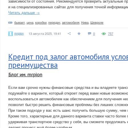
зависимости от состояния. Рекомендуется проверить актуальные п
и на специализированных сайтах для получения точной информации
Читать дальше →
бывает
,
цена
,
коробки
,
передач
,
автомобиля
,
Нива
,
Шевроле
mrpion
13 августа 2025, 19:41
0
757
Кредит под залог автомобиля усло
преимущества
Блог им. mrpion
Если вам срочно нужны финансовые средства и вы владеете транс
подумайте о варианте, который откроет перед вами новые возможн
воспользоваться автомобилем как обеспечением для получения не
позволит быстро решить финансовые проблемы без лишних сложно
При таком подходе у вас есть шанс получить большую сумму, чем 
Кроме того, характерные для данного варианта ставки часто более
удерживая транспортное средство у себя, вы сможете продолжать е
делает процесс ещё более удобным.