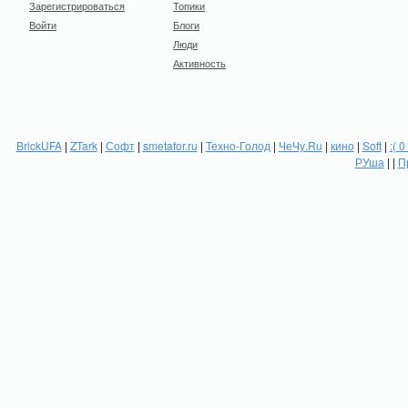
Зарегистрироваться
Топики
Войти
Блоги
Люди
Активность
BrickUFA
|
ZTark
|
Софт
|
smetafor.ru
|
Техно-Голод
|
ЧеЧу.Ru
|
кино
|
Soft
|
:( 0
РУша
| |
П