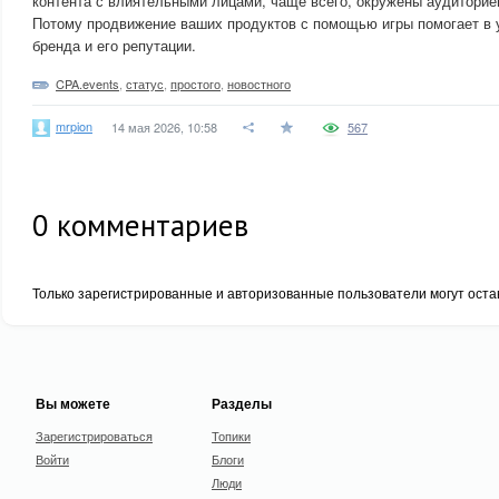
контента с влиятельными лицами, чаще всего, окружены аудиторией
Потому продвижение ваших продуктов с помощью игры помогает в 
бренда и его репутации.
CPA.events
,
статус
,
простого
,
новостного
mrpion
14 мая 2026, 10:58
567
0
комментариев
Только зарегистрированные и авторизованные пользователи могут оста
Вы можете
Разделы
Зарегистрироваться
Топики
Войти
Блоги
Люди