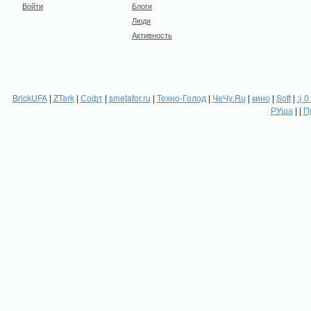
Войти
Блоги
Люди
Активность
BrickUFA
|
ZTark
|
Софт
|
smetafor.ru
|
Техно-Голод
|
ЧеЧу.Ru
|
кино
|
Soft
|
:( 0
РУша
| |
П