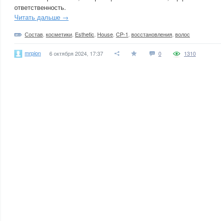
ответственность.
Читать дальше →
Состав
,
косметики
,
Esthetic
,
House
,
CP-1
,
восстановления
,
волос
mrpion
6 октября 2024, 17:37
0
1310