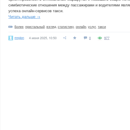
симбиотические отношения между пассажирами и водителями явл
успеха онлайн-сервисов такси.
Читать дальше →
Более
,
пристальный
,
взгляд
,
статистику
,
онлайн
,
услуг
,
такси
mrpion
4 июня 2025, 10:50
0
977