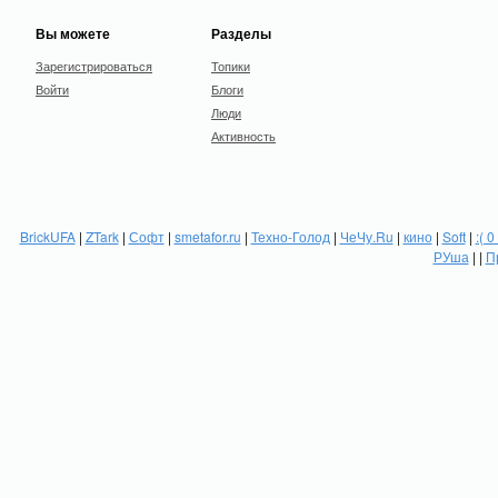
Вы можете
Разделы
Зарегистрироваться
Топики
Войти
Блоги
Люди
Активность
BrickUFA
|
ZTark
|
Софт
|
smetafor.ru
|
Техно-Голод
|
ЧеЧу.Ru
|
кино
|
Soft
|
:( 0
РУша
| |
П