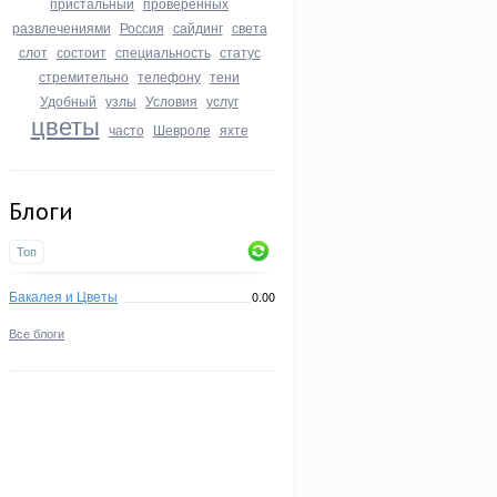
пристальный
проверенных
развлечениями
Россия
сайдинг
света
слот
состоит
специальность
статус
стремительно
телефону
тени
Удобный
узлы
Условия
услуг
цветы
часто
Шевроле
яхте
Блоги
Топ
Бакалея и Цветы
0.00
Все блоги