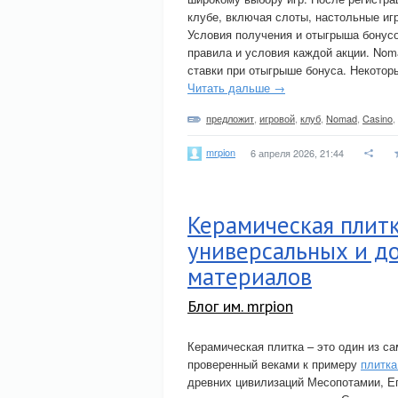
клубе, включая слоты, настольные игр
Условия получения и отыгрыша бонусо
правила и условия каждой акции. Nom
ставки при отыгрыше бонуса. Некотор
Читать дальше →
предложит
,
игровой
,
клуб
,
Nomad
,
Casino
,
mrpion
6 апреля 2026, 21:44
Керамическая плитк
универсальных и д
материалов
Блог им. mrpion
Керамическая плитка – это один из с
проверенный веками к примеру
плитка
древних цивилизаций Месопотамии, Ег