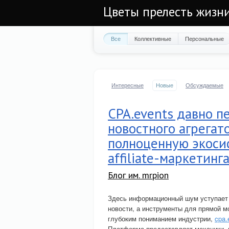
Цветы прелесть жизн
Все
Коллективные
Персональные
Интересные
Новые
Обсуждаемые
CPA.events давно п
новостного агрегат
полноценную экоси
affiliate-маркетинг
Блог им. mrpion
Здесь информационный шум уступает 
новости, а инструменты для прямой м
глубоким пониманием индустрии,
cpa.
Платформа предоставляет механики,