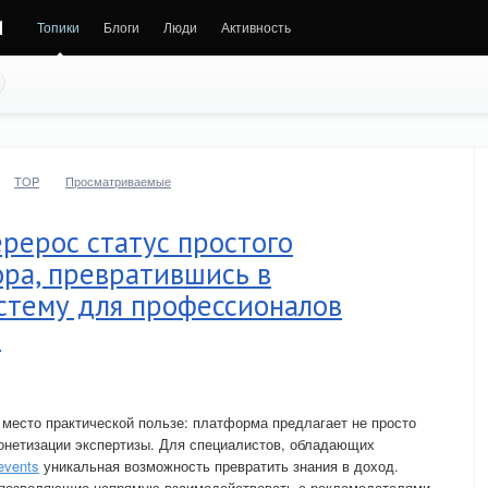
и
Топики
Блоги
Люди
Активность
TOP
Просматриваемые
ерерос статус простого
ора, превратившись в
стему для профессионалов
а
место практической пользе: платформа предлагает не просто
онетизации экспертизы. Для специалистов, обладающих
events
уникальная возможность превратить знания в доход.
 позволяющие напрямую взаимодействовать с рекламодателями