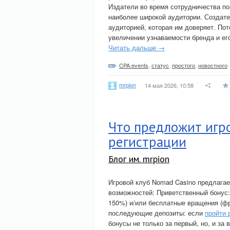
Издатели во время сотрудничества по
наиболее широкой аудитории. Создате
аудиторией, которая им доверяет. По
увеличении узнаваемости бренда и ег
Читать дальше →
CPA.events
,
статус
,
простого
,
новостного
mrpion
14 мая 2026, 10:58
Что предложит игро
регистрации
Блог им. mrpion
Игровой клуб Nomad Casino предлагае
возможностей: Приветственный бонус:
150%) и/или бесплатные вращения (фр
последующие депозиты: если
пройти 
бонусы не только за первый, но, и за