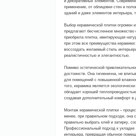
и декоративных элементов. Современ
применение, от облицовки стен и пол
зданий и даже элементов интерьера, 
Выбор керамической плитки огромен и
предлагают бесчисленное множество 
приобрела плитка, имитирующая натур
при этом все преимущества керамики: 
воссоздать желаемый стиль интерьера
реалистичностью и элегантностью.
Помимо эстетической привлекательнос
достоинств. Она гигиенична, не впиты
для помещений с повышенной влажно
того, керамика является экологичес
обладает хорошей теплопроводностью,
создавая дополнительный комфорт в 
Монтаж керамической плитки – процес
менее, при правильном подходе, она 
правильно выбрать клей и затирку, с
Профессиональный подход к укладке г
интерьера, превращая обычное помещ