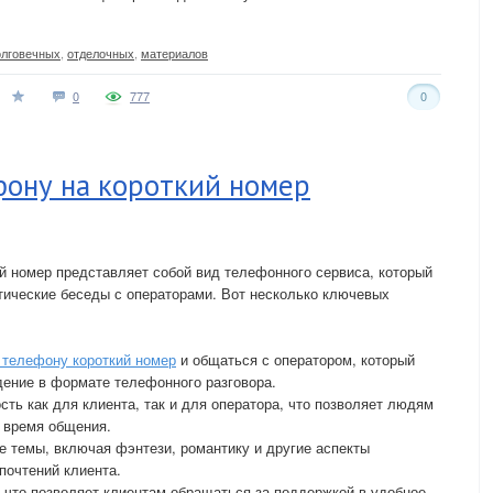
олговечных
,
отделочных
,
материалов
0
777
0
ефону на короткий номер
ий номер представляет собой вид телефонного сервиса, который
тические беседы с операторами. Вот несколько ключевых
 телефону короткий номер
и общаться с оператором, который
дение в формате телефонного разговора.
ть как для клиента, так и для оператора, что позволяет людям
 время общения.
 темы, включая фэнтези, романтику и другие аспекты
почтений клиента.
, что позволяет клиентам обращаться за поддержкой в удобное