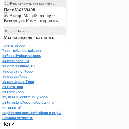
JoyReactor - смешные картинки ...
Пост №6359408
Автор: ManulShredingera
Развернуть Комментировать
Лента ЯПлакалъ...
Мы на лодочке катались
t.me/s/ru7ooo
7ooo-ru.livejournal.com
pc7ooo.livejournal.com/
vk.com/7ooo_ru
vk.com/kkiinnoo_ru
vk.com/auto_7ooo
vk.com/pc7ooo
vk.com/sport_7ooo
ok.ru/ru7ooo
ok.ru/pc7ooo
my.mail.ru/community/7ooo/
pinterest.ru/7ooo_ru/высший-в-
интернете/
ru.pinterest.com/cetkijpk/пк-и-игры/
Ссылки thehole.ru
Теги