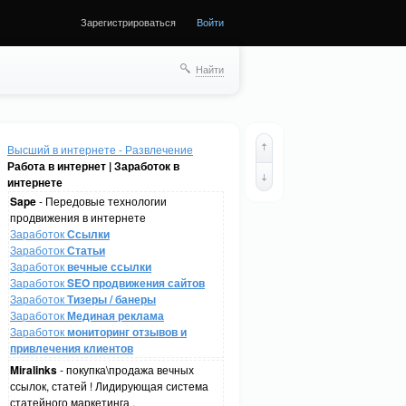
Зарегистрироваться
Войти
Найти
Высший в интернете - Развлечение
Работа в интернет | Заработок в
интернете
Sape
- Передовые технологии
продвижения в интернете
Заработок
Ссылки
Заработок
Статьи
Заработок
вечные ссылки
Заработок
SEO продвижения сайтов
Заработок
Тизеры / банеры
Заработок
Мединая реклама
Заработок
мониторинг отзывов и
привлечения клиентов
Miralinks
- покупка\продажа вечных
ссылок, статей ! Лидирующая система
статейного маркетинга .