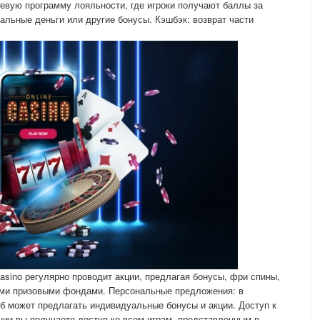
евую программу лояльности, где игроки получают баллы за
альные деньги или другие бонусы. Кэшбэк: возврат части
asino регулярно проводит акции, предлагая бонусы, фри спины,
ыми призовыми фондами. Персональные предложения: в
уб может предлагать индивидуальные бонусы и акции. Доступ к
ции вы получаете доступ ко всем играм, представленным в