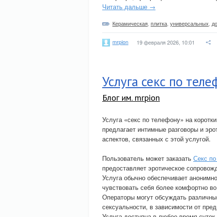
Читать дальше →
Керамическая
,
плитка
,
универсальных
,
д
mrpion
19 февраля 2026, 10:01
Услуга секс по тел
Блог им. mrpion
Услуга «секс по телефону» на коротк
предлагает интимные разговоры и эро
аспектов, связанных с этой услугой.
Пользователь может заказать
Секс по
предоставляет эротическое сопровож
Услуга обычно обеспечивает анонимнос
чувствовать себя более комфортно во
Операторы могут обсуждать различные
сексуальности, в зависимости от пред
Услуга доступна в любое время суток