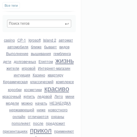
Все теги
casino
CP-1
Igrosoft
Island 2
автомат
автомобиля
ближе
бывает
видов
Выполнение
вышивания
гемблинга
жизнь
дети
долговечных
Египтом
жители
игровой
Интернет-магазин
интуиция
Казино
квартиру
Керамическая
классический
комплексе
красиво
коробки
косметики
красочный
купить
ледовой
Лето
мини
модели
можно
начать
НЕЗАБУДКА
нержавеющей
ниже
новостного
онлайн
отличаются
охраны
пополняет
после
предложит
прикол
презентациях
применяют