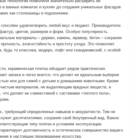
ные технологии позволили значительно расширить ее
ов в ванных комнатах и кухнях до создания уникальных фасадов
таких как столешницы и подоконники.
 способен удовлетворить любой вкус и бюджет. Производители
фактур, цветов, размеров и форм. Особую популярность
альные материалы – дерево, камень, мрамор, бетон – сохраняя
прочность, влагостойкость и простоту ухода. Это позволяет
, будь то классика, модерн, лофт или скандинавский, с особой
ти, керамическая плитка обладает рядом практических
вает запахи и легко моется, что делает ее идеальным выбором
стью или для семей с детьми и домашними животными. Кроме
ки чистым материалом, не выделяющим вредных веществ, и
 что делает ее совместимой с системами «теплого пола»,
доме.
с, требующий определенных навыков и аккуратности. Тем не
служит десятилетиями, сохраняя свой безупречный вид. Важно
оответствующие типу плитки и условиям эксплуатации.
арантирует долговечность и эстетическое совершенство вашего
ение в настоящее произведение искусства.