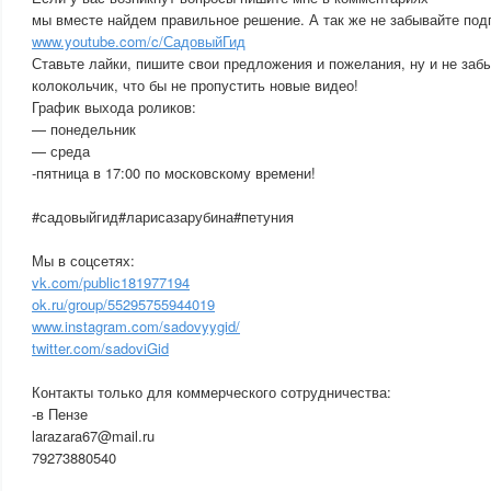
мы вместе найдем правильное решение. А так же не забывайте под
www.youtube.com/c/СадовыйГид
Ставьте лайки, пишите свои предложения и пожелания, ну и не заб
колокольчик, что бы не пропустить новые видео!
График выхода роликов:
— понедельник
— среда
-пятница в 17:00 по московскому времени!
#садовыйгид#ларисазарубина#петуния
Мы в соцсетях:
vk.com/public181977194
ok.ru/group/55295755944019
www.instagram.com/sadovyygid/
twitter.com/sadoviGid
Контакты только для коммерческого сотрудничества:
-в Пензе
larazara67@mail.ru
79273880540