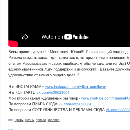
Всем привет, друзья!!! Меня зовут Юлия!!! Я начинающий садовод, 
Решила создать канал, для таких как я, которые только начинают.
опытом.Рассказывать и своих ошибках, чтобы не сделали их Вы:) О
единомышленников.Жду поддержки и дискуссий!!! Давайте дружить
удовольствие от нашего общего дела!!!
Я в ИНСТАГРАММЕ
www.instagram.com/yliya_pomileva/
Я в КОНТАКТЕ
vk.com/id39023064
Мой второй канал «Душевный разговор»
www.youtube.com/channel/
По вопросам ПИАРА СЮДА
vk.com/id39023064
По вопросам СОТРУДНИЧЕСТВА И РЕКЛАМЫ СЮДА
vk.com/id390
цветы
,
жизнь
,
прикол
,
красиво