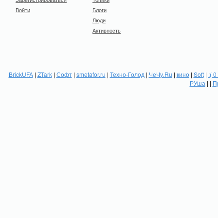
Войти
Блоги
Люди
Активность
BrickUFA
|
ZTark
|
Софт
|
smetafor.ru
|
Техно-Голод
|
ЧеЧу.Ru
|
кино
|
Soft
|
:( 0
РУша
| |
П