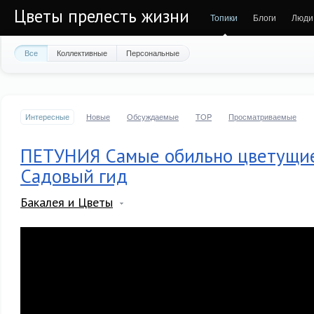
Цветы прелесть жизни
Топики
Блоги
Люди
Все
Коллективные
Персональные
Интересные
Новые
Обсуждаемые
TOP
Просматриваемые
ПЕТУНИЯ Самые обильно цветущие
Садовый гид
Бакалея и Цветы