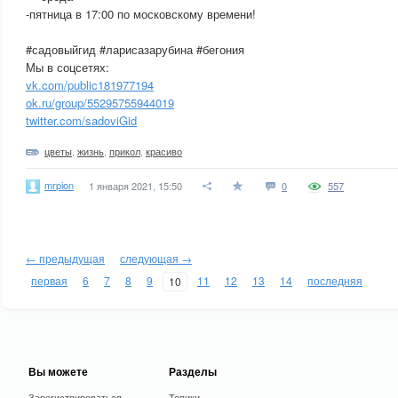
-пятница в 17:00 по московскому времени!
#садовыйгид #ларисазарубина #бегония
Мы в соцсетях:
vk.com/public181977194
ok.ru/group/55295755944019
twitter.com/sadoviGid
цветы
,
жизнь
,
прикол
,
красиво
mrpion
1 января 2021, 15:50
0
557
← предыдущая
следующая →
первая
6
7
8
9
11
12
13
14
последняя
10
Вы можете
Разделы
Зарегистрироваться
Топики