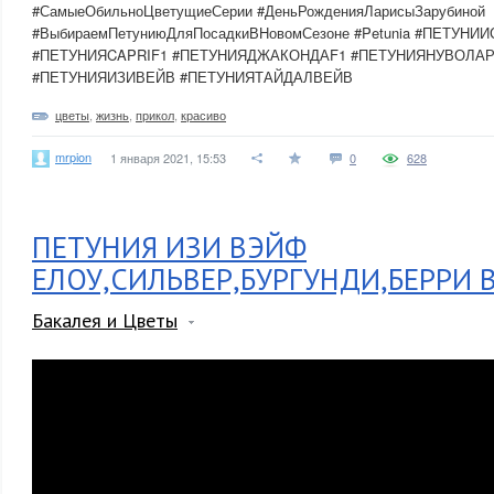
#СамыеОбильноЦветущиеСерии #ДеньРожденияЛарисыЗарубиной
#ВыбираемПетуниюДляПосадкиВНовомСезоне #Petunia #ПЕТУН
#ПЕТУНИЯCAPRIF1 #ПЕТУНИЯДЖАКОНДАF1 #ПЕТУНИЯНУВОЛА
#ПЕТУНИЯИЗИВЕЙВ #ПЕТУНИЯТАЙДАЛВЕЙВ
цветы
,
жизнь
,
прикол
,
красиво
mrpion
1 января 2021, 15:53
0
628
ПЕТУНИЯ ИЗИ ВЭЙФ
ЕЛОУ,СИЛЬВЕР,БУРГУНДИ,БЕРРИ 
Бакалея и Цветы