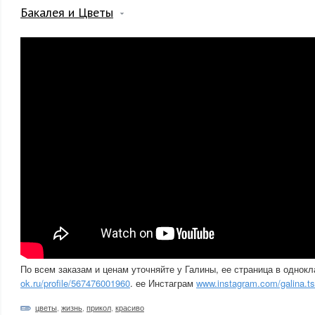
Бакалея и Цветы
По всем заказам и ценам уточняйте у Галины, ее страница в однок
ok.ru/profile/567476001960
. ее Инстаграм
www.instagram.com/galina.ts
цветы
,
жизнь
,
прикол
,
красиво