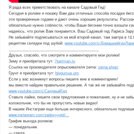
Я рада всех приветствовать на канале Садовый Гид!
Сегодня в ролике я покажу Вам два отличных способа посадки бег
эти проверенные годами и дают очень хорошие результаты. Расска
обязательно нужно соблюсти, чтобы Ваши бегонии точно взошли с
надеюсь, что ролик Вам понравится, Ваш Садовый гид Лариса Зару
Не забывайте подписываться на мой второй канал, там завтра в 1
рецептом селедки под шубой:
www.youtube.com/c/ДомашнийгидЛарис
___________________________________________
Друзья, спасибо, что смотрите и комментируете мои ролики!
Зему я приобретала тут:
7semyan.ru
Ссылка на производителя опрыскивателя zema:
zema.shop/
Грунт я приобретала тут:
biogumus.pro
Если у вас возникнут вопросы пишите мне в комментариях!
мы вместе найдем правильное решение. А так же не забывайте под
www.youtube.com/c/СадовыйГид
Ставьте лайки, пишите свои предложения и пожелания, ну и не заб
колокольчик, что бы не пропустить новые видео!
В нашем Инстаграм еще больше интересного, обязательно подпиши
www.instagram.com/sadovyygid/...
График выхода роликов:
— понедельник
— среда