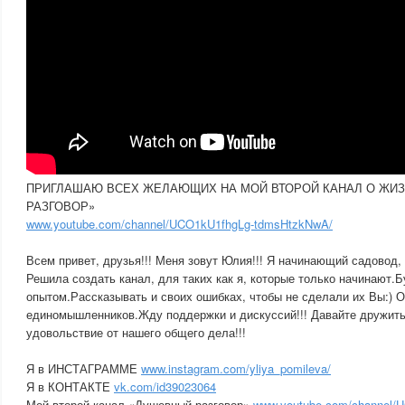
ПРИГЛАШАЮ ВСЕХ ЖЕЛАЮЩИХ НА МОЙ ВТОРОЙ КАНАЛ О ЖИ
РАЗГОВОР»
www.youtube.com/channel/UCO1kU1fhgLg-tdmsHtzkNwA/
Всем привет, друзья!!! Меня зовут Юлия!!! Я начинающий садовод, 
Решила создать канал, для таких как я, которые только начинают.
опытом.Рассказывать и своих ошибках, чтобы не сделали их Вы:) О
единомышленников.Жду поддержки и дискуссий!!! Давайте дружить
удовольствие от нашего общего дела!!!
Я в ИНСТАГРАММЕ
www.instagram.com/yliya_pomileva/
Я в КОНТАКТЕ
vk.com/id39023064
Мой второй канал «Душевный разговор»
www.youtube.com/channel/