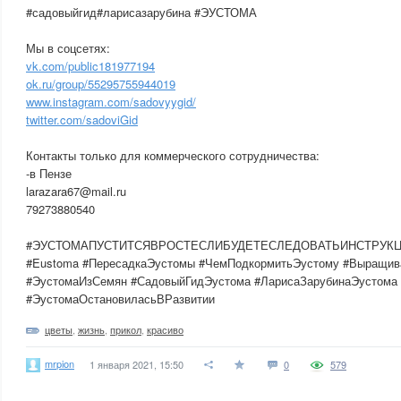
#садовыйгид#ларисазарубина #ЭУСТОМА
Мы в соцсетях:
vk.com/public181977194
ok.ru/group/55295755944019
www.instagram.com/sadovyygid/
twitter.com/sadoviGid
Контакты только для коммерческого сотрудничества:
-в Пензе
larazara67@mail.ru
79273880540
#ЭУСТОМАПУСТИТСЯВРОСТЕСЛИБУДЕТЕСЛЕДОВАТЬИНСТРУКЦИ
#Eustoma #ПересадкаЭустомы #ЧемПодкормитьЭустому #Выращи
#ЭустомаИзСемян #СадовыйГидЭустома #ЛарисаЗарубинаЭустома
#ЭустомаОстановиласьВРазвитии
цветы
,
жизнь
,
прикол
,
красиво
mrpion
1 января 2021, 15:50
0
579