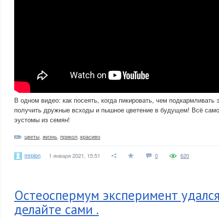
В одном видео: как посеять, когда пикировать, чем подкармливать э
получить дружные всходы и пышное цветение в будущем! Всё сам
эустомы из семян!
цветы
,
жизнь
,
прикол
,
красиво
mrpion
1 января 2021, 15:51
0
620
Остеоспермум эксперимент удался 
делайте сами .