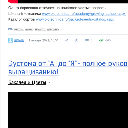
Ольга борисовна отвечает на наиболее частые вопросы.
Школа Биотехники
www.biotechnica.ru/academy/growing_school.aspx
Каталог сортов
www.biotechnica.ru/packed-seeds-catalog.aspx
цветы
,
жизнь
,
прикол
,
красиво
mrpion
1 января 2021, 15:51
0
645
Эустома от "А" до "Я" - полное руко
выращиванию!
Бакалея и Цветы