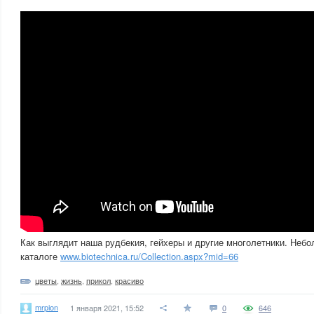
Как выглядит наша рудбекия, гейхеры и другие многолетники. Небо
каталоге
www.biotechnica.ru/Collection.aspx?mid=66
цветы
,
жизнь
,
прикол
,
красиво
mrpion
1 января 2021, 15:52
0
646