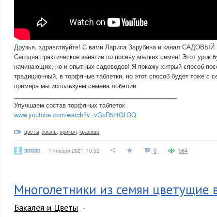
Друзья, здравствуйте! С вами Лариса Зарубина и канал САДОВЫЙ
Сегодня практическое занятие по посеву мелких семян! Этот урок б
начинающих, но и опытных садоводов! Я покажу хитрый способ пос
традиционный, в торфяные таблетки, но этот способ будет тоже с с
примера мы используем семена лобелии
________________________________________________
Улучшаем состав торфяных таблеток
www.youtube.com/watch?v=vGoR5t4QLOQ
цветы
,
жизнь
,
прикол
,
красиво
mrpion
1 января 2021, 15:52
0
564
Многолетники из семян цветущие в
Бакалея и Цветы