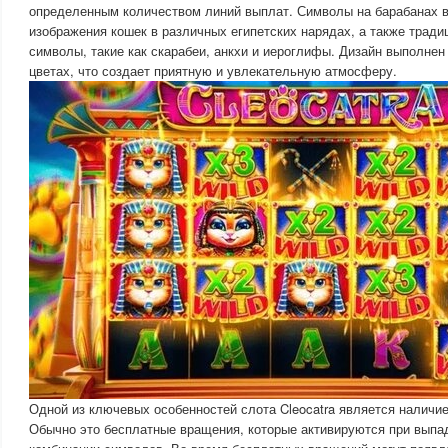
определенным количеством линий выплат. Символы на барабанах 
изображения кошек в различных египетских нарядах, а также тради
символы, такие как скарабеи, анкхи и иероглифы. Дизайн выполнен
цветах, что создает приятную и увлекательную атмосферу.
Одной из ключевых особенностей слота Cleocatra является наличи
Обычно это бесплатные вращения, которые активируются при выпа