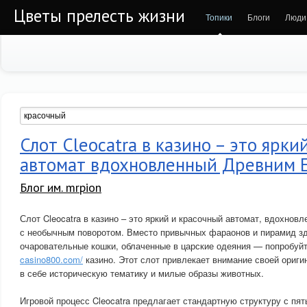
Цветы прелесть жизни
Топики
Блоги
Люди
Слот Cleocatra в казино – это ярки
автомат вдохновленный Древним 
Блог им. mrpion
Слот Cleocatra в казино – это яркий и красочный автомат, вдохнов
с необычным поворотом. Вместо привычных фараонов и пирамид зд
очаровательные кошки, облаченные в царские одеяния — попробуй
casino800.com/
казино. Этот слот привлекает внимание своей ориг
в себе историческую тематику и милые образы животных.
Игровой процесс Cleocatra предлагает стандартную структуру с пя