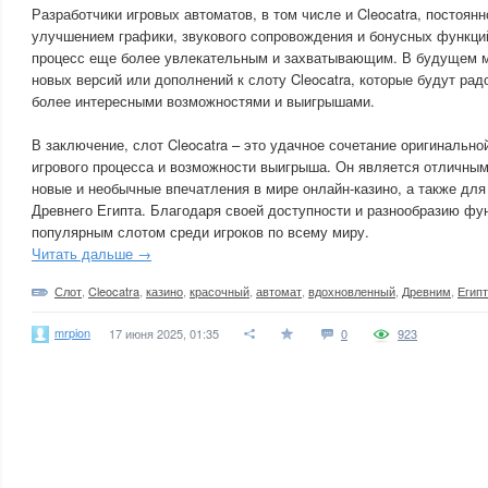
Разработчики игровых автоматов, в том числе и Cleocatra, постоян
улучшением графики, звукового сопровождения и бонусных функций
процесс еще более увлекательным и захватывающим. В будущем 
новых версий или дополнений к слоту Cleocatra, которые будут ра
более интересными возможностями и выигрышами.
В заключение, слот Cleocatra – это удачное сочетание оригинально
игрового процесса и возможности выигрыша. Он является отличным
новые и необычные впечатления в мире онлайн-казино, а также дл
Древнего Египта. Благодаря своей доступности и разнообразию фун
популярным слотом среди игроков по всему миру.
Читать дальше →
Слот
,
Cleocatra
,
казино
,
красочный
,
автомат
,
вдохновленный
,
Древним
,
Егип
mrpion
17 июня 2025, 01:35
0
923