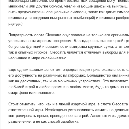
комбинации символов. Во время бесплатных вращений могут появ
множители или другие бонусы, увеличивающие шансы на выигрыш. К
быть предусмотрены специальные символы, такие как дикие симво
символы для создания выигрышных комбинаций) и символы разбро
раунды).
Популярность слота Cleocatra обусловлена не только его оригиналь
увлекательным игровым процессом. Благодаря сочетанию яркой гр
бонусных функций и возможности выигрыша крупных сумм, этот сло
так и опытных игроков. Cleocatra является отличным выбором для те
необычное в мире онлайн-казино.
Еще одним важным аспектом, определяющим привлекательность сло
его доступность на различных платформах. Большинство онлайн-ка
как на десктопных, так и на мобильных устройствах. Это позволяе
любимой игрой в любое время и в любом месте, будь то дома на ко
смартфоне или планшете.
Стоит отметить, что, как и в любой азартной игре, в слоте Cleocat
ответственной игры. Необходимо устанавливать лимиты на депозиты
контролировать время, проведенное за игрой. Азартные игры долж
развлечение, а не как способ заработка.