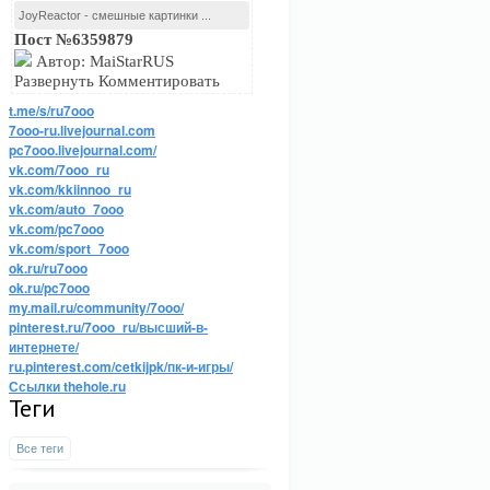
JoyReactor - смешные картинки ...
Пост №6359879
Автор: MaiStarRUS
Развернуть Комментировать
t.me/s/ru7ooo
7ooo-ru.livejournal.com
pc7ooo.livejournal.com/
vk.com/7ooo_ru
vk.com/kkiinnoo_ru
vk.com/auto_7ooo
vk.com/pc7ooo
vk.com/sport_7ooo
ok.ru/ru7ooo
ok.ru/pc7ooo
my.mail.ru/community/7ooo/
pinterest.ru/7ooo_ru/высший-в-
интернете/
ru.pinterest.com/cetkijpk/пк-и-игры/
Ссылки thehole.ru
Теги
Все теги