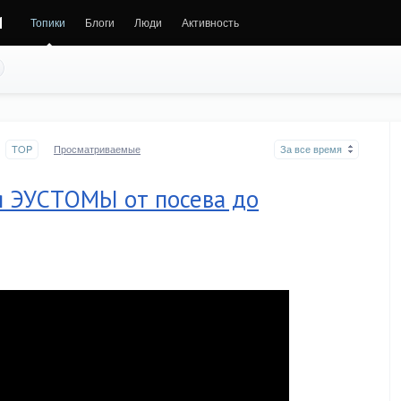
и
Топики
Блоги
Люди
Активность
TOP
Просматриваемые
За все время
 ЭУСТОМЫ от посева до