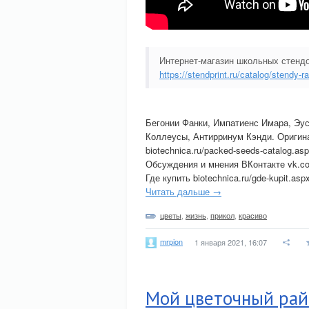
Интернет-магазин школьных стендо
https://stendprint.ru/catalog/stendy-r
Бегонии Фанки, Импатиенс Имара, Эу
Коллеусы, Антирринум Кэнди. Оригина
biotechnica.ru/packed-seeds-catalog.as
Обсуждения и мнения ВКонтакте vk.co
Где купить biotechnica.ru/gde-kupit.asp
Читать дальше →
цветы
,
жизнь
,
прикол
,
красиво
mrpion
1 января 2021, 16:07
Мой цветочный рай