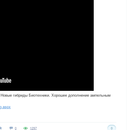
 Новые гибриды Биотехники. Хорошее дополнение ампельным
g.aspx
0
1297
0