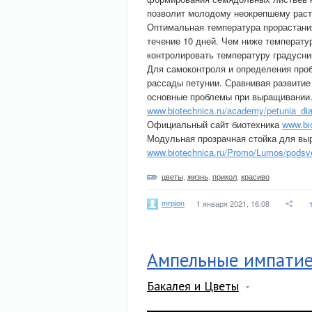
позволит молодому неокрепшему раст
Оптимальная температура прорастания
течение 10 дней. Чем ниже температу
контролировать температуру градусни
Для самоконтроля и определения про
рассады петунии. Сравнивая развитие
основные проблемы при выращивании
www.biotechnica.ru/academy/petunia_di
Официальный сайт биотехника
www.bi
Модульная прозрачная стойка для вы
www.biotechnica.ru/Promo/Lumos/podsve
цветы
,
жизнь
,
прикол
,
красиво
mrpion
1 января 2021, 16:08
Ампельные импатие
Бакалея и Цветы