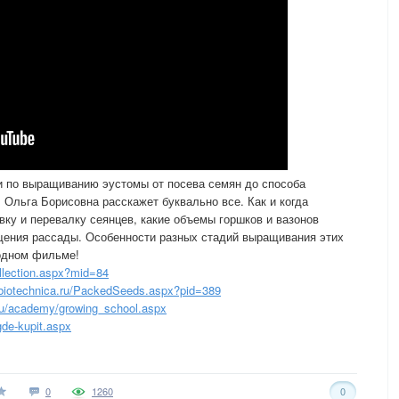
и по выращиванию эустомы от посева семян до способа
 Ольга Борисовна расскажет буквально все. Как и когда
вку и перевалку сеянцев, какие объемы горшков и вазонов
ещения рассады. Особенности разных стадий выращивания этих
 одном фильме!
llection.aspx?mid=84
iotechnica.ru/PackedSeeds.aspx?pid=389
ru/academy/growing_school.aspx
gde-kupit.aspx
0
1260
0