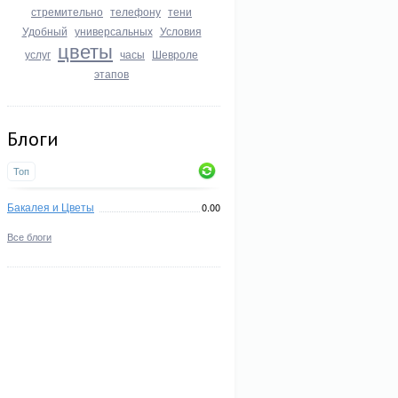
стремительно
телефону
тени
Удобный
универсальных
Условия
цветы
услуг
часы
Шевроле
этапов
Блоги
Топ
Бакалея и Цветы
0.00
Все блоги