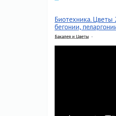
Биотехника. Цветы 
бегонии, пеларгони
Бакалея и Цветы