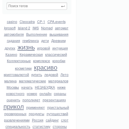
casino
Cleocatra
CP-1
CPA.events
Igrosoft
Island 2
IWS
Nomad
автомат
автомобиля
Выполнение
вышивания
гадания
гемблинга
дети
Древним
жизнь
других
игровой
интуиция
Казино
Керамическая
классический
Коллекторные
комплексе
коробки
красиво
косметики
криптовалютой
купить
ледовой
Лето
малина
математические
материалов
Москвы
начать
НЕЗАБУДКА
ниже
новостного
номер
онлайн
охраны
оценить
пополняет
презентациях
прикол
применяют
пристальный
проверенных
продукты
путешествий
развлечениями
Россия
сайдинг
слот
специальность
статистику
стороны