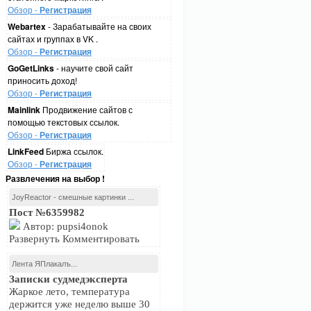
Обзор -
Регистрация
Webartex
- Зарабатывайте на своих
сайтах и группах в VK .
Обзор -
Регистрация
GoGetLinks
- научите свой сайт
приносить доход!
Обзор -
Регистрация
Mainlink
Продвижение сайтов с
помощью текстовых ссылок.
Обзор -
Регистрация
LinkFeed
Биржа ссылок.
Обзор -
Регистрация
Развлечения на выбор !
JoyReactor - смешные картинки ...
Пост №6359982
Автор: pupsi4onok
Развернуть Комментировать
Лента ЯПлакалъ...
Записки судмедэксперта
Жаркое лето, температура
держится уже неделю выше 30