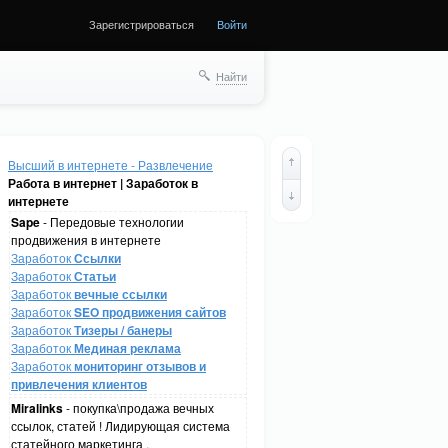
Зарегистрироваться
Войти
Найти
Высший в интернете - Развлечение
Работа в интернет | Заработок в
интернете
Sape
- Передовые технологии
продвижения в интернете
Заработок
Ссылки
Заработок
Статьи
Заработок
вечные ссылки
Заработок
SEO продвижения сайтов
Заработок
Тизеры / банеры
Заработок
Мединая реклама
Заработок
мониторинг отзывов и
привлечения клиентов
Miralinks
- покупка\продажа вечных
ссылок, статей ! Лидирующая система
статейного маркетинга .