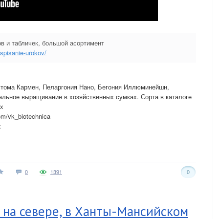
в и табличек, большой асортимент
aspisanie-urokov/
стома Кармен, Пеларгония Нано, Бегония Иллюминейшн,
льное выращивание в хозяйственных сумках. Сорта в каталоге
px
m/vk_biotechnica
x
0
1391
0
 на севере, в Ханты-Мансийском