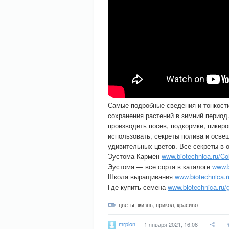
Самые подробные сведения и тонкост
сохранения растений в зимний период.
производить посев, подкормки, пикиро
использовать, секреты полива и осв
удивительных цветов. Все секреты в
Эустома Кармен
www.biotechnica.ru/Co
Эустома — все сорта в каталоге
www.b
Школа выращивания
www.biotechnica.
Где купить семена
www.biotechnica.ru/
цветы
,
жизнь
,
прикол
,
красиво
mrpion
1 января 2021, 16:08