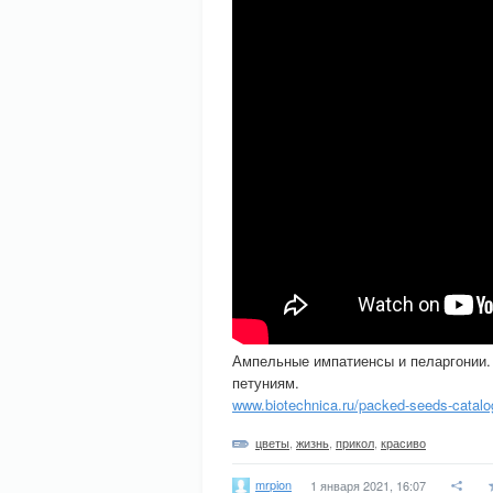
Ампельные импатиенсы и пеларгонии.
петуниям.
www.biotechnica.ru/packed-seeds-catalo
цветы
,
жизнь
,
прикол
,
красиво
mrpion
1 января 2021, 16:07