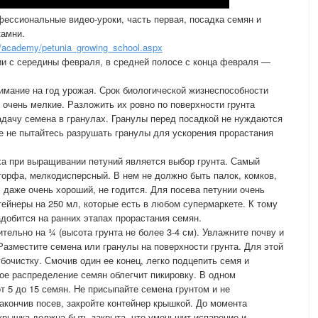
фессиональные видео-уроки, часть первая, посадка семян и
камни.
u/academy/petunia_growing_school.aspx
ии с середины февраля, в средней полосе с конца февраля —
мание на год урожая. Срок биологической жизнеспособности
 очень мелкие. Разложить их ровно по поверхности грунта
адачу семена в гранулах. Гранулы перед посадкой не нуждаются
ае не пытайтесь разрушать гранулы для ускорения прорастания
а при выращивании петуний является выбор грунта. Самый
орфа, мелкодисперсный. В нем не должно быть палок, комков,
, даже очень хороший, не годится. Для посева петунии очень
ейнеры на 250 мл, которые есть в любом супермаркете. К тому
адобится на ранних этапах прорастания семян.
тельно на ¾ (высота грунта не более 3-4 см). Увлажните почву и
Разместите семена или гранулы на поверхности грунта. Для этой
бочистку. Смочив один ее конец, легко подцепить семя и
ое распределение семян облегчит пикировку. В одном
т 5 до 15 семян. Не присыпайте семена грунтом и не
акончив посев, закройте контейнер крышкой. До момента
рышка должна быть закрыта, что уменьшит испарение и