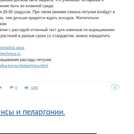
ению быть во влажной среде.
 25-30 градусов. При таком режиме семена петунии взойдут в
ра, тем дольше придется ждать всходов. Желательно
ком.
блем с рассадой отличный тест для новичков по выращиванию
 растений в разные сроки со стандартом, можно определить
.
agnostics.aspx
otechnica.ru
ращивания рассады петунии
tka-lumos-biotechnica.html
0
1250
0
нсы и пеларгонии.