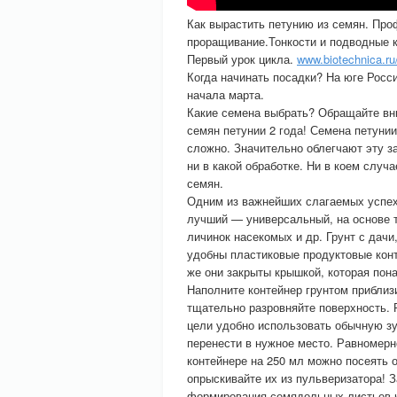
Как вырастить петунию из семян. Про
проращивание.Тонкости и подводные 
Первый урок цикла.
www.biotechnica.r
Когда начинать посадки? На юге Росс
начала марта.
Какие семена выбрать? Обращайте вни
семян петунии 2 года! Семена петунии
сложно. Значительно облегчают эту з
ни в какой обработке. Ни в коем случ
семян.
Одним из важнейших слагаемых успех
лучший — универсальный, на основе т
личинок насекомых и др. Грунт с дачи
удобны пластиковые продуктовые конт
же они закрыты крышкой, которая пон
Наполните контейнер грунтом приблизи
тщательно разровняйте поверхность. 
цели удобно использовать обычную зу
перенести в нужное место. Равномерн
контейнере на 250 мл можно посеять о
опрыскивайте их из пульверизатора! З
формирования семядольных листьев к