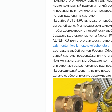
Помимо этого, коллекторные узлы Nep
имеют компактный размер и легкий вес
инновационным технологиям производ
потери давления в системе.
На сайте AL-TEH.RU вы можете приоб
выгодной цене. Мы предлагаем широк
чтобы удовлетворить потребности люб
Заказать коллекторные узлы Neptun 
AL-TEH.RU для этого вам достаточно
uzly-neptun-iws-iz-nerzhavejushej-stali/
.
доставку в любой регион России. Об
вашей системы водоснабжения и отоп
Чем же таким важным обладают колле
они отвечают за равномерное распред
На сегодняшний день на рынке предс
однако особое внимание заслуживают