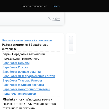
Зарегистрироваться
Войти
Найти
Высший в интернете - Развлечение
Работа в интернет | Заработок в
интернете
Sape
- Передовые технологии
продвижения в интернете
Заработок
Ссылки
Заработок
Статьи
Заработок
вечные ссылки
Заработок
SEO продвижения сайтов
Заработок
Тизеры / банеры
Заработок
Мединая реклама
Заработок
мониторинг отзывов и
привлечения клиентов
Miralinks
- покупка\продажа вечных
ссылок, статей ! Лидирующая система
статейного маркетинга .