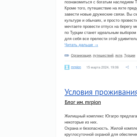
познакомиться с богатым наследием Т
Кроме того, путешествие на яхте пре
завести новые дружеские связи. Вы с
культуре и обычаях, и просто провест
мечтаете провести отпуск на берегу 
по Турции станет идеальным выбором 
для себя все прелести этой удивител
Читать дальше →
Организация
,
путешествий
,
яхте
,
Турции
mrpion
15 марта 2024, 19:06
Условия проживани
Блог им. mrpion
Жилищный комплекс Югагро предлагает
некоторые из них.
Охрана и безопасность. Жилой компл
круглосуточной охраной для обеспече