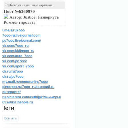
JoyReactor - смешные картинки ...
Пост №6360970
Автор: Justice! Развернуть
Комментировать
t.me/s/ru7ooo
7ooo-ru.livejournal.com
pc7ooo.livejournal.com/
vk.com/7ooo_ru
vk.com/kkiinnoo_ru
vk.com/auto_7ooo
vk.com/pc7ooo
vk.com/sport_7ooo
ok.ru/ru7ooo
ok.ru/pc7ooo
my.mail.ru/community/7ooo/
pinterest.ru/7ooo_ru/высший-в-
интернете/
ru.pinterest.com/cetkijpk/пк-и-игры/
Ссылки thehole.ru
Теги
Все теги