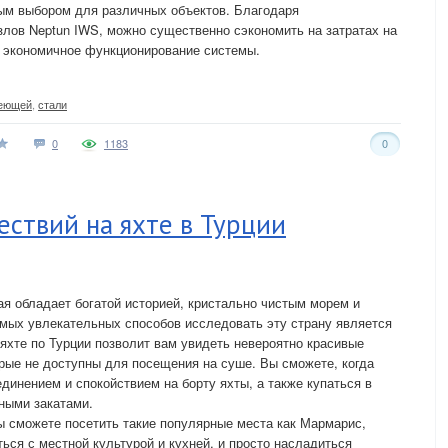
ным выбором для различных объектов. Благодаря
лов Neptun IWS, можно существенно сэкономить на затратах на
и экономичное функционирование системы.
еющей
,
стали
0
1183
0
ствий на яхте в Турции
ая обладает богатой историей, кристально чистым морем и
мых увлекательных способов исследовать эту страну является
 яхте по Турции позволит вам увидеть невероятно красивые
орые не доступны для посещения на суше. Вы сможете, когда
единением и спокойствием на борту яхты, а также купаться в
ными закатами.
ы сможете посетить такие популярные места как Мармарис,
ься с местной культурой и кухней, и просто насладиться