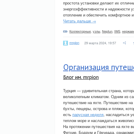
простота установки делают их отлич
энергоэффективности и надежности уз
отопление и обеспечить комфортное 
Читать дальше →
Коллекторные
,
узлы
,
Neptun
,
IWS
,
нержав
mrpion
29 марта 2024, 19:57
Организация путеше
Блог им. mrpion
Турция — удивительная страна, котор
великолепным климатом. Одним из са
путешествие на яхте. Путешествие на
бухты, пещеры, острова и пляжи, кот
есть
парусная неделя
, насладиться у
теплом море и наслаждаться живопис
На протяжении путешествия на яхте в
Фетхие, Бодрум и Гёкчеада, ознакомит