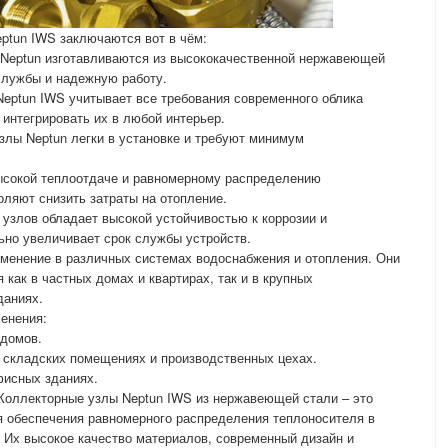
ptun IWS заключаются вот в чём:
 Neptun изготавливаются из высококачественной нержавеющей
 службы и надежную работу.
Neptun IWS учитывает все требования современного облика
 интегрировать их в любой интерьер.
узлы Neptun легки в установке и требуют минимум
ысокой теплоотдаче и равномерному распределению
оляют снизить затраты на отопление.
 узлов обладает высокой устойчивостью к коррозии и
ьно увеличивает срок службы устройств.
именение в различных системах водоснабжения и отопления. Они
как в частных домах и квартирах, так и в крупных
даниях.
енения:
 домов.
 складских помещениях и производственных цехах.
фисных зданиях.
 Коллекторные узлы Neptun IWS из нержавеющей стали – это
 обеспечения равномерного распределения теплоносителя в
 Их высокое качество материалов, современный дизайн и