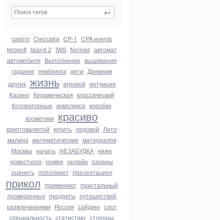
casino
Cleocatra
CP-1
CPA.events
Igrosoft
Island 2
IWS
Nomad
автомат
автомобиля
Выполнение
вышивания
гадания
гемблинга
дети
Древним
жизнь
других
игровой
интуиция
Казино
Керамическая
классический
Коллекторные
комплексе
коробки
красиво
косметики
криптовалютой
купить
ледовой
Лето
малина
математические
материалов
Москвы
начать
НЕЗАБУДКА
ниже
новостного
номер
онлайн
охраны
оценить
пополняет
презентациях
прикол
применяют
пристальный
проверенных
продукты
путешествий
развлечениями
Россия
сайдинг
слот
специальность
статистику
стороны