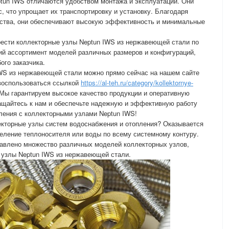
tun IWS отличаются удобством монтажа и эксплуатации. Они
, что упрощает их транспортировку и установку. Благодаря
ства, они обеспечивают высокую эффективность и минимальные
рести коллекторные узлы Neptun IWS из нержавеющей стали по
ий ассортимент моделей различных размеров и конфигураций,
ого заказчика.
IWS из нержавеющей стали можно прямо сейчас на нашем сайте
 воспользоваться ссылкой
https://al-teh.ru/category/kollektornye-
 Мы гарантируем высокое качество продукции и оперативную
ращайтесь к нам и обеспечьте надежную и эффективную работу
ления с коллекторными узлами Neptun IWS!
кторные узлы систем водоснабжения и отопления? Оказывается
еление теплоносителя или воды по всему системному контуру.
тавлено множество различных моделей коллекторных узлов,
 узлы Neptun IWS из нержавеющей стали.