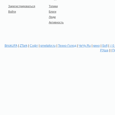
Зарегистрироваться
Топики
Войти
Блоги
Люди
Активность
BrickUFA
|
ZTark
|
Софт
|
smetafor.ru
|
Техно-Голод
|
ЧеЧу.Ru
|
кино
|
Soft
|
:( 0
РУша
| |
П