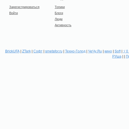
Зарегистрироваться
Топики
Войти
Блоги
Люди
Активность
BrickUFA
|
ZTark
|
Софт
|
smetafor.ru
|
Техно-Голод
|
ЧеЧу.Ru
|
кино
|
Soft
|
:( 0
РУша
| |
П