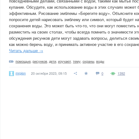
повседневными делами, связанными с водой, такими как мытье пос
купание. Обсудите, как использование воды в этих случаях может 
эффективным. Рисование эмблемы «Берегите воду». Объясните ко
попросите детей нарисовать эмблему или символ, который будет н
сохранения воды. Это может быть что-то, что они могут поместить 
разместить на своих столах, чтобы всегда помнить о значимости эт
обсуждения рисунков дети могут задавать вопросы, делиться свои
как можно беречь воду, и принимать активное участие в его сохран
Читать дальше →
помощью
,
рисунков
,
дети
,
изучают
,
тему
,
охраны
,
воды
mrpion
20 октября 2023, 09:15
0
1392