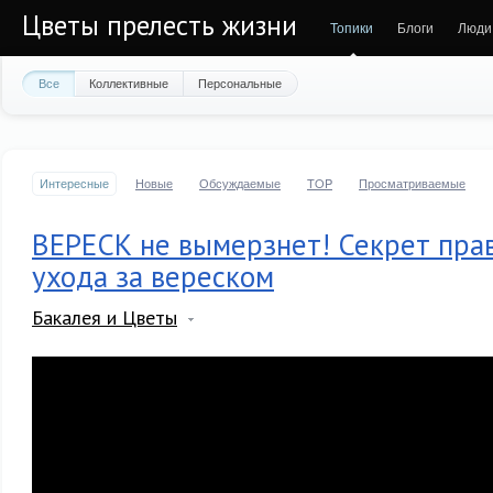
Цветы прелесть жизни
Топики
Блоги
Люди
Все
Коллективные
Персональные
Интересные
Новые
Обсуждаемые
TOP
Просматриваемые
ВЕРЕСК не вымерзнет! Секрет пра
ухода за вереском
Бакалея и Цветы