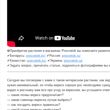
✿Приобретая растения в магазинах Procvetok вы помогаете развити
✔Беларусь:
procvetok.by/
✔Россия:
procvetok.ru/
✔Казахстан:
procvetok.kz/
✔Украина:
procvetok.ua
✔Задать вопрос, прочитать статью, поделиться фотографиями вы
___________________________________________________________
Сегодня мы поговорим с вами о таком интересном растении, как вер
нужен минимальный, но чтобы вереск хорошо рос необходимо сразу
видео я расскажу вам все про уход за вереском, вы услышите отв
— какие почвы вереск предпочитает?
— какие саженцы вереска лучше выбрать?
— как посадить вереск правильно?
— какой полив вереску необходим?