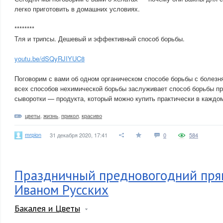
легко приготовить в домашних условиях.
********
Тля и трипсы. Дешевый и эффективный способ борьбы.
youtu.be/dSQyRJIYUC8
Поговорим с вами об одном органическом способе борьбы с болезн
всех способов нехимической борьбы заслуживает способ борьбы п
сыворотки — продукта, который можно купить практически в каждом
цветы
,
жизнь
,
прикол
,
красиво
mrpion
31 декабря 2020, 17:41
0
584
Праздничный предновогодний пря
Иваном Русских
Бакалея и Цветы