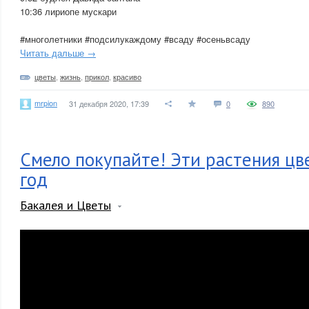
10:36 лириопе мускари
#многолетники #подсилукаждому #всаду #осеньвсаду
Читать дальше →
цветы
,
жизнь
,
прикол
,
красиво
mrpion
31 декабря 2020, 17:39
0
890
Смело покупайте! Эти растения цв
год
Бакалея и Цветы