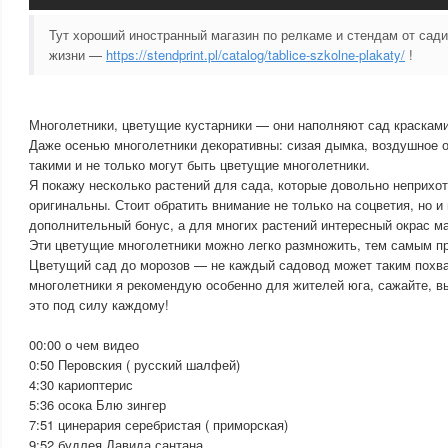
Тут хороший иностранный магазин по релкаме и стендам от сад
жизни —
https://stendprint.pl/catalog/tablice-szkolne-plakaty/
!
Многолетники, цветущие кустарники — они наполняют сад красками
Даже осенью многолетники декоративны: сизая дымка, воздушное о
такими и не только могут быть цветущие многолетники.
Я покажу несколько растений для сада, которые довольно неприхот
оригинальны. Стоит обратить внимание не только на соцветия, но и 
дополнительный бонус, а для многих растений интересный окрас ма
Эти цветущие многолетники можно легко размножить, тем самым пр
Цветущий сад до морозов — не каждый садовод может таким похва
многолетники я рекомендую особенно для жителей юга, сажайте, 
это под силу каждому!
00:00 о чем видео
0:50 Перовския ( русский шалфей)
4:30 кариоптерис
5:36 осока Блю зингер
7:51 цинерария серебристая ( приморская)
9:52 будлея Давида сантана