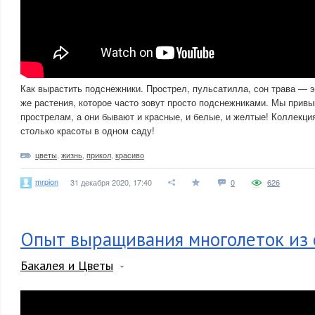
Как вырастить подснежники. Прострел, пульсатилла, сон трава — эт
же растения, которое часто зовут просто подснежниками. Мы прив
прострелам, а они бывают и красные, и белые, и желтые! Коллекц
столько красоты в одном саду!
цветы
,
жизнь
,
прикол
,
красиво
mrpion
31 декабря 2020, 17:40
0
626
Опыт выращивания многолеток из 
Бакалея и Цветы