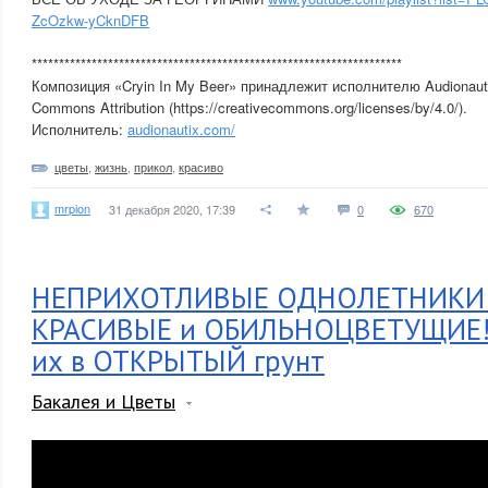
ZcOzkw-yCknDFB
********************************************************************
Композиция «Cryin In My Beer» принадлежит исполнителю Audionauti
Commons Attribution (https://creativecommons.org/licenses/by/4.0/).
Исполнитель:
audionautix.com/
цветы
,
жизнь
,
прикол
,
красиво
mrpion
31 декабря 2020, 17:39
0
670
НЕПРИХОТЛИВЫЕ ОДНОЛЕТНИКИ!
КРАСИВЫЕ и ОБИЛЬНОЦВЕТУЩИЕ! 
их в ОТКРЫТЫЙ грунт
Бакалея и Цветы