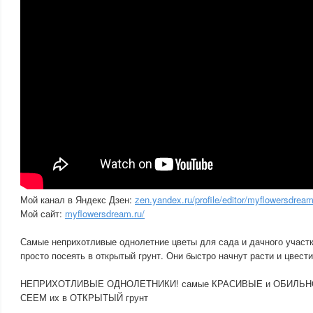
Мой канал в Яндекс Дзен:
zen.yandex.ru/profile/editor/myflowersdrea
Мой сайт:
myflowersdream.ru/
Самые неприхотливые однолетние цветы для сада и дачного участк
просто посеять в открытый грунт. Они быстро начнут расти и цвести
НЕПРИХОТЛИВЫЕ ОДНОЛЕТНИКИ! самые КРАСИВЫЕ и ОБИЛЬНО
СЕЕМ их в ОТКРЫТЫЙ грунт