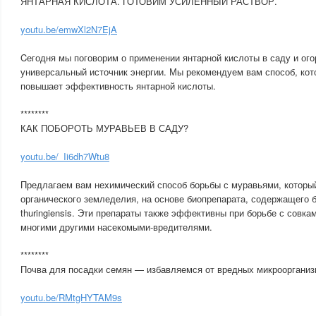
ЯНТАРНАЯ КИСЛОТА. ГОТОВИМ УСИЛЕННЫЙ РАСТВОР.
youtu.be/emwXl2N7EjA
Cегодня мы поговорим о применении янтарной кислоты в саду и ого
универсальный источник энергии. Мы рекомендуем вам способ, ко
повышает эффективность янтарной кислоты.
********
КАК ПОБОРОТЬ МУРАВЬЕВ В САДУ?
youtu.be/_Ii6dh7Wtu8
Предлагаем вам нехимический способ борьбы с муравьями, которы
органического земледелия, на основе биопрепарата, содержащего ба
thuringiensis. Эти препараты также эффективны при борьбе с совка
многими другими насекомыми-вредителями.
********
Почва для посадки семян — избавляемся от вредных микроорганиз
youtu.be/RMtgHYTAM9s