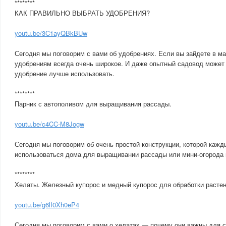
********
КАК ПРАВИЛЬНО ВЫБРАТЬ УДОБРЕНИЯ?
youtu.be/3C1ayQBkBUw
Сегодня мы поговорим с вами об удобрениях. Если вы зайдете в м
удобрениям всегда очень широкое. И даже опытный садовод может 
удобрение лучше использовать.
********
Парник с автополивом для выращивания рассады.
youtu.be/c4CC-M8Jogw
Сегодня мы поговорим об очень простой конструкции, которой кажд
использоваться дома для выращивании рассады или мини-огорода 
********
Хелаты. Железный купорос и медный купорос для обработки растен
youtu.be/g6lI0Xh0eP4
Сегодня мы поговорим с вами о хелатах — почему они важны для са