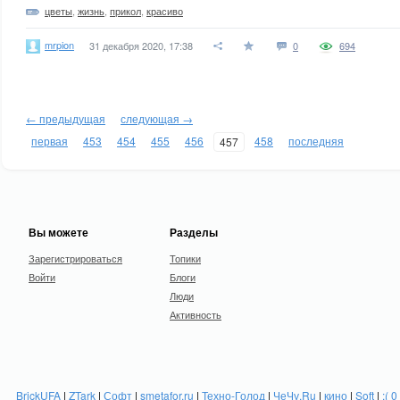
цветы
,
жизнь
,
прикол
,
красиво
mrpion
31 декабря 2020, 17:38
0
694
← предыдущая
следующая →
первая
453
454
455
456
458
последняя
457
Вы можете
Разделы
Зарегистрироваться
Топики
Войти
Блоги
Люди
Активность
BrickUFA
|
ZTark
|
Софт
|
smetafor.ru
|
Техно-Голод
|
ЧеЧу.Ru
|
кино
|
Soft
|
:( 0