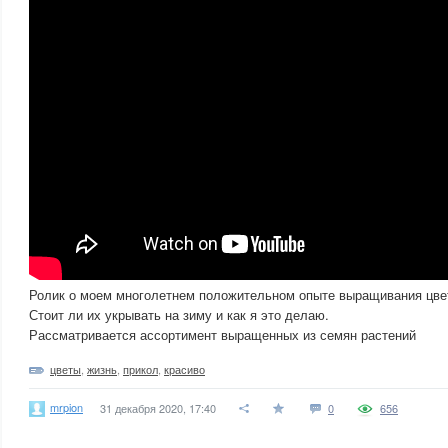
Ролик о моем многолетнем положительном опыте выращивания цвет
Стоит ли их укрывать на зиму и как я это делаю.
Рассматривается ассортимент выращенных из семян растений
цветы
,
жизнь
,
прикол
,
красиво
mrpion
31 декабря 2020, 17:40
0
656