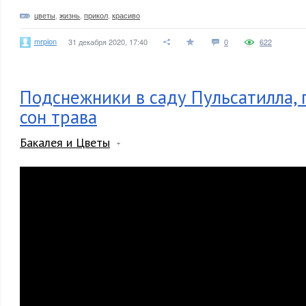
цветы
,
жизнь
,
прикол
,
красиво
mrpion
31 декабря 2020, 17:40
0
622
Подснежники в саду Пульсатилла, 
сон трава
Бакалея и Цветы